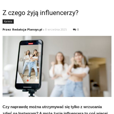
Z czego żyją influencerzy?
Kariera
Przez
Redakcja Plansys.pl
-
8 września 2025
0
Czy naprawdę można utrzymywać się tylko z wrzucania
zdjęć na Instagram? A może życie influencera to coś więcej