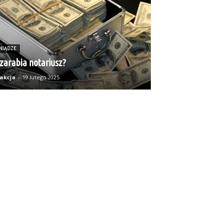
NIĄDZE
 zarabia notariusz?
akcja
-
19 lutego 2025