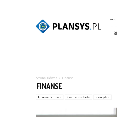
Plansys.pl
sobot
B
Strona główna
Finanse
FINANSE
Finanse firmowe
Finanse osobiste
Pieniądze