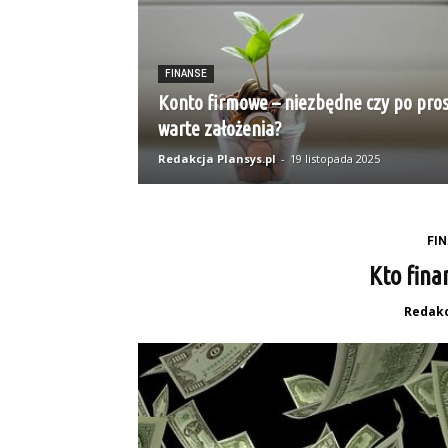
FINANSE
Konto firmowe – niezbędne czy po pro
warte założenia?
Redakcja Plansys.pl
-
19 listopada 2025
FI
Kto fina
Redakc