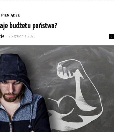
PIENIĄDZE
zaje budżetu państwa?
ja
26 grudnia 2023
-
0