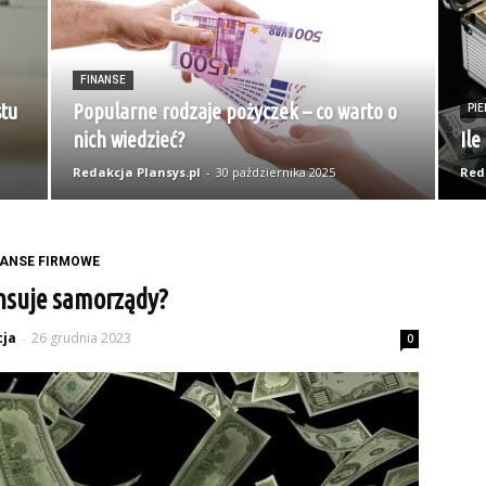
FINANSE
stu
Popularne rodzaje pożyczek – co warto o
PIE
nich wiedzieć?
Ile
Redakcja Plansys.pl
-
30 października 2025
Red
NANSE FIRMOWE
nsuje samorządy?
ja
26 grudnia 2023
-
0