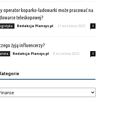
y operator koparko-ładowarki może pracować na
dowarce teleskopowej?
Redakcja Plansys.pl
-
21 września 2025
ogistyka
0
czego żyją influencerzy?
Redakcja Plansys.pl
-
8 września 2025
ariera
0
Kategorie
tegorie