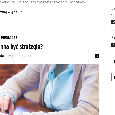
alne. W Polsce istnieją różne rodzaje podatków...
Cz
zytaj więcej
ła
L
Z 
PIENIĄDZE
K
nna być strategia?
ja
26 grudnia 2023
-
0
Ka