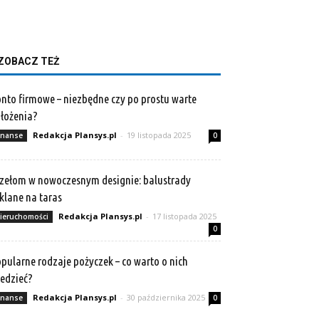
ZOBACZ TEŻ
nto firmowe – niezbędne czy po prostu warte
łożenia?
Redakcja Plansys.pl
-
19 listopada 2025
inanse
0
zełom w nowoczesnym designie: balustrady
klane na taras
Redakcja Plansys.pl
-
17 listopada 2025
ieruchomości
0
pularne rodzaje pożyczek – co warto o nich
edzieć?
Redakcja Plansys.pl
-
30 października 2025
inanse
0