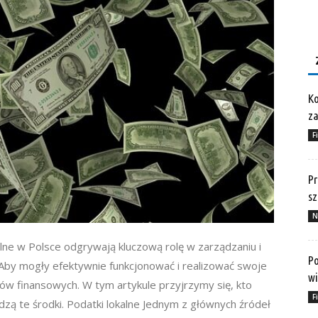
Ko
za
F
Pr
sz
N
ne w Polsce odgrywają kluczową rolę w zarządzaniu i
Po
 Aby mogły efektywnie funkcjonować i realizować swoje
wi
ów finansowych. W tym artykule przyjrzymy się, kto
F
zą te środki. Podatki lokalne Jednym z głównych źródeł