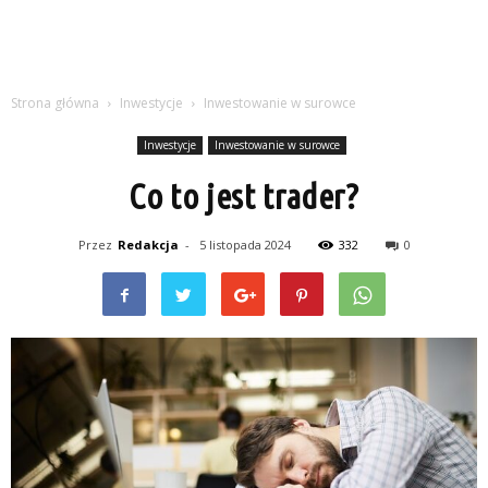
Strona główna
Inwestycje
Inwestowanie w surowce
Inwestycje
Inwestowanie w surowce
Co to jest trader?
Przez
Redakcja
-
5 listopada 2024
332
0