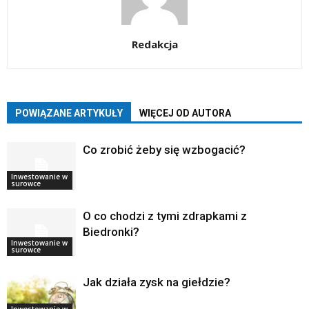
Redakcja
POWIĄZANE ARTYKUŁY
WIĘCEJ OD AUTORA
Co zrobić żeby się wzbogacić?
Inwestowanie w
surowce
O co chodzi z tymi zdrapkami z
Biedronki?
Inwestowanie w
surowce
Jak działa zysk na giełdzie?