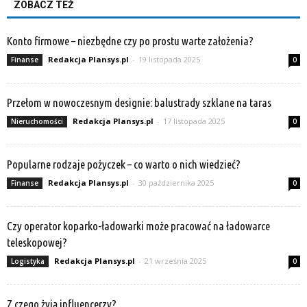
ZOBACZ TEŻ
Konto firmowe – niezbędne czy po prostu warte założenia?
Redakcja Plansys.pl
-
19 listopada 2025
Finanse
0
Przełom w nowoczesnym designie: balustrady szklane na taras
Redakcja Plansys.pl
-
17 listopada 2025
Nieruchomości
0
Popularne rodzaje pożyczek – co warto o nich wiedzieć?
Redakcja Plansys.pl
-
30 października 2025
Finanse
0
Czy operator koparko-ładowarki może pracować na ładowarce
teleskopowej?
Redakcja Plansys.pl
-
21 września 2025
Logistyka
0
Z czego żyją influencerzy?