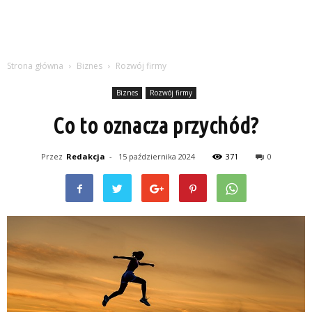
Strona główna
Biznes
Rozwój firmy
Biznes
Rozwój firmy
Co to oznacza przychód?
Przez
Redakcja
-
15 października 2024
371
0