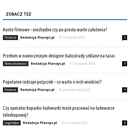
ZOBACZ TEŻ
Konto firmowe – niezbędne czy po prostu warte założenia?
Redakcja Plansys.pl
-
19 listopada 2025
Finanse
0
Przełom w nowoczesnym designie: balustrady szklane na taras
Redakcja Plansys.pl
-
17 listopada 2025
Nieruchomości
0
Popularne rodzaje pożyczek – co warto o nich wiedzieć?
Redakcja Plansys.pl
-
30 października 2025
Finanse
0
Czy operator koparko-ładowarki może pracować na ładowarce
teleskopowej?
Redakcja Plansys.pl
-
21 września 2025
Logistyka
0