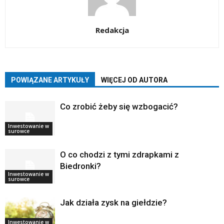
Redakcja
POWIĄZANE ARTYKUŁY
WIĘCEJ OD AUTORA
Co zrobić żeby się wzbogacić?
Inwestowanie w
surowce
O co chodzi z tymi zdrapkami z
Biedronki?
Inwestowanie w
surowce
Jak działa zysk na giełdzie?
Inwestowanie w