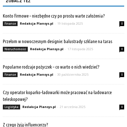
ZOBACZ TEŻ
Konto firmowe – niezbędne czy po prostu warte założenia?
Redakcja Plansys.pl
-
19 listopada 2025
Finanse
0
Przełom w nowoczesnym designie: balustrady szklane na taras
Redakcja Plansys.pl
-
17 listopada 2025
Nieruchomości
0
Popularne rodzaje pożyczek – co warto o nich wiedzieć?
Redakcja Plansys.pl
-
30 października 2025
Finanse
0
Czy operator koparko-ładowarki może pracować na ładowarce
teleskopowej?
Redakcja Plansys.pl
-
21 września 2025
Logistyka
0
Z czego żyją influencerzy?