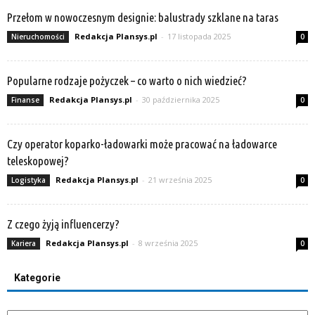
Przełom w nowoczesnym designie: balustrady szklane na taras
Redakcja Plansys.pl
-
17 listopada 2025
Nieruchomości
0
Popularne rodzaje pożyczek – co warto o nich wiedzieć?
Redakcja Plansys.pl
-
30 października 2025
Finanse
0
Czy operator koparko-ładowarki może pracować na ładowarce
teleskopowej?
Redakcja Plansys.pl
-
21 września 2025
Logistyka
0
Z czego żyją influencerzy?
Redakcja Plansys.pl
-
8 września 2025
Kariera
0
Kategorie
Kategorie