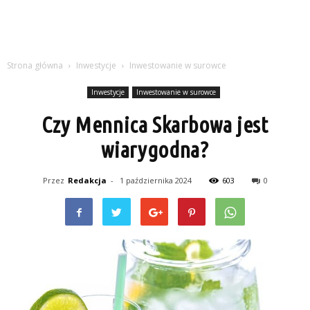
Strona główna
Inwestycje
Inwestowanie w surowce
Inwestycje
Inwestowanie w surowce
Czy Mennica Skarbowa jest
wiarygodna?
Przez
Redakcja
-
1 października 2024
603
0