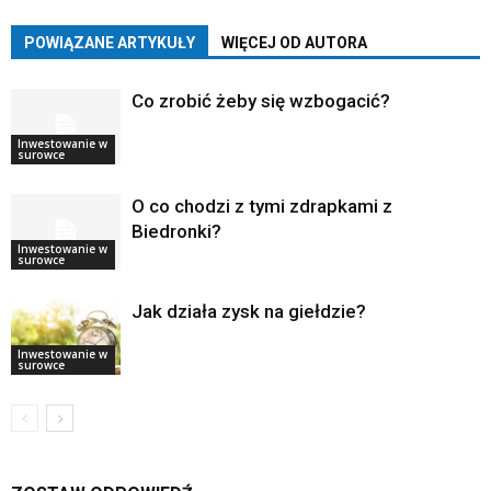
POWIĄZANE ARTYKUŁY
WIĘCEJ OD AUTORA
Co zrobić żeby się wzbogacić?
Inwestowanie w
surowce
O co chodzi z tymi zdrapkami z
Biedronki?
Inwestowanie w
surowce
Jak działa zysk na giełdzie?
Inwestowanie w
surowce