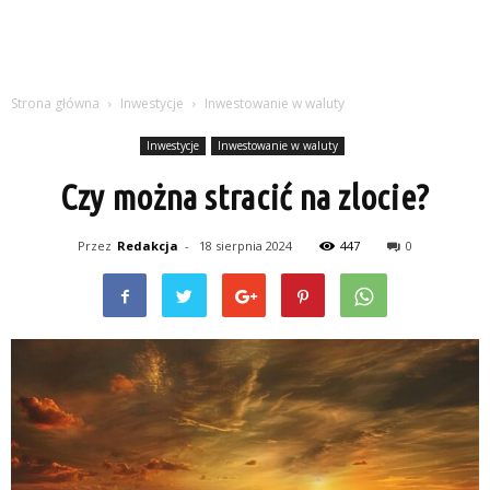
Strona główna
Inwestycje
Inwestowanie w waluty
Inwestycje
Inwestowanie w waluty
Czy można stracić na zlocie?
Przez
Redakcja
-
18 sierpnia 2024
447
0