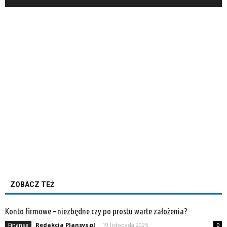
ZOBACZ TEŻ
Konto firmowe – niezbędne czy po prostu warte założenia?
Redakcja Plansys.pl
-
19 listopada 2025
Finanse
0