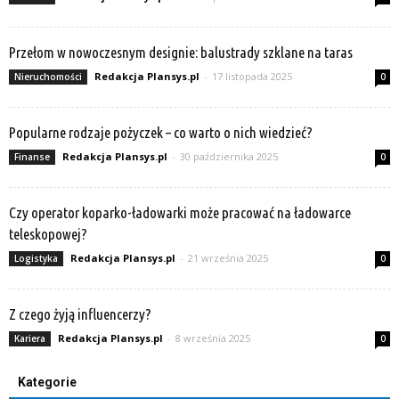
Przełom w nowoczesnym designie: balustrady szklane na taras
Redakcja Plansys.pl
-
17 listopada 2025
Nieruchomości
0
Popularne rodzaje pożyczek – co warto o nich wiedzieć?
Redakcja Plansys.pl
-
30 października 2025
Finanse
0
Czy operator koparko-ładowarki może pracować na ładowarce
teleskopowej?
Redakcja Plansys.pl
-
21 września 2025
Logistyka
0
Z czego żyją influencerzy?
Redakcja Plansys.pl
-
8 września 2025
Kariera
0
Kategorie