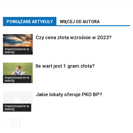
POWIĄZANE ARTYKUŁY
WIĘCEJ OD AUTORA
Czy cena złota wzrośnie w 2023?
Inwestowanie w
waluty
Ile wart jest 1 gram złota?
Inwestowanie w
waluty
Jakie lokaty oferuje PKO BP?
Inwestowanie w
waluty