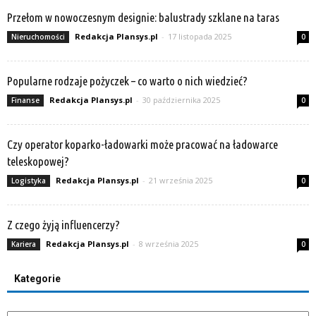
Przełom w nowoczesnym designie: balustrady szklane na taras
Redakcja Plansys.pl
-
17 listopada 2025
Nieruchomości
0
Popularne rodzaje pożyczek – co warto o nich wiedzieć?
Redakcja Plansys.pl
-
30 października 2025
Finanse
0
Czy operator koparko-ładowarki może pracować na ładowarce
teleskopowej?
Redakcja Plansys.pl
-
21 września 2025
Logistyka
0
Z czego żyją influencerzy?
Redakcja Plansys.pl
-
8 września 2025
Kariera
0
Kategorie
Kategorie