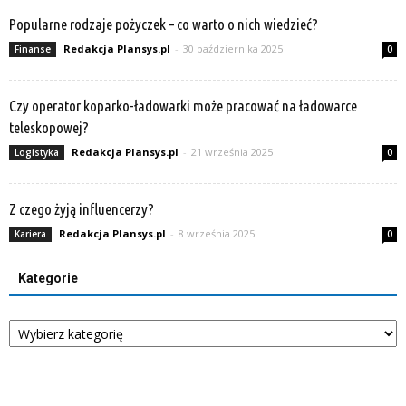
Popularne rodzaje pożyczek – co warto o nich wiedzieć?
Redakcja Plansys.pl
-
30 października 2025
Finanse
0
Czy operator koparko-ładowarki może pracować na ładowarce
teleskopowej?
Redakcja Plansys.pl
-
21 września 2025
Logistyka
0
Z czego żyją influencerzy?
Redakcja Plansys.pl
-
8 września 2025
Kariera
0
Kategorie
Kategorie