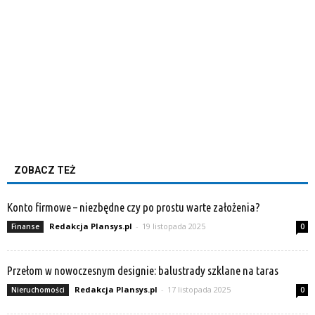
ZOBACZ TEŻ
Konto firmowe – niezbędne czy po prostu warte założenia?
Redakcja Plansys.pl
-
19 listopada 2025
Finanse
0
Przełom w nowoczesnym designie: balustrady szklane na taras
Redakcja Plansys.pl
-
17 listopada 2025
Nieruchomości
0