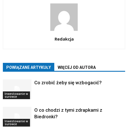
Redakcja
POWIĄZANE ARTYKUŁY
WIĘCEJ OD AUTORA
Co zrobić żeby się wzbogacić?
Inwestowanie w
surowce
O co chodzi z tymi zdrapkami z
Biedronki?
Inwestowanie w
surowce