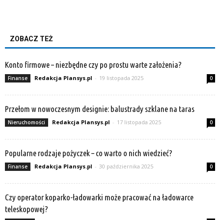
ZOBACZ TEŻ
Konto firmowe – niezbędne czy po prostu warte założenia?
Redakcja Plansys.pl
-
19 listopada 2025
Finanse
0
Przełom w nowoczesnym designie: balustrady szklane na taras
Redakcja Plansys.pl
-
17 listopada 2025
Nieruchomości
0
Popularne rodzaje pożyczek – co warto o nich wiedzieć?
Redakcja Plansys.pl
-
30 października 2025
Finanse
0
Czy operator koparko-ładowarki może pracować na ładowarce
teleskopowej?