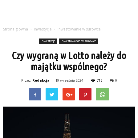
Strona główna
Inwestycje
Inwestowanie w surowce
Inwestycje
Inwestowanie w surowce
Czy wygraną w Lotto należy do
majątku wspólnego?
Przez
Redakcja
-
19 września 2024
715
0