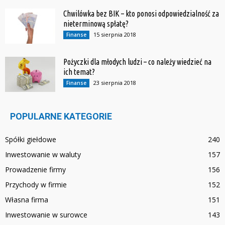
Chwilówka bez BIK – kto ponosi odpowiedzialność za
nieterminową spłatę?
15 sierpnia 2018
Finanse
Pożyczki dla młodych ludzi – co należy wiedzieć na
ich temat?
23 sierpnia 2018
Finanse
POPULARNE KATEGORIE
Spółki giełdowe
240
Inwestowanie w waluty
157
Prowadzenie firmy
156
Przychody w firmie
152
Własna firma
151
Inwestowanie w surowce
143