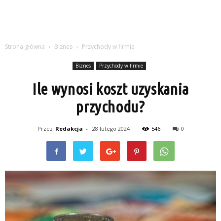
Strona główna
Biznes
Przychody w firmie
Biznes
Przychody w firmie
Ile wynosi koszt uzyskania
przychodu?
Przez
Redakcja
-
28 lutego 2024
546
0