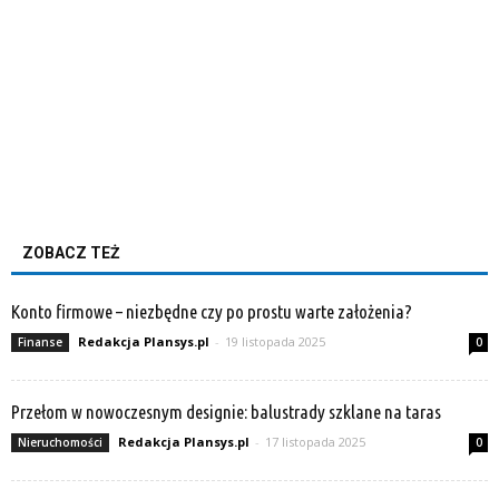
ZOBACZ TEŻ
Konto firmowe – niezbędne czy po prostu warte założenia?
Redakcja Plansys.pl
-
19 listopada 2025
Finanse
0
Przełom w nowoczesnym designie: balustrady szklane na taras
Redakcja Plansys.pl
-
17 listopada 2025
Nieruchomości
0