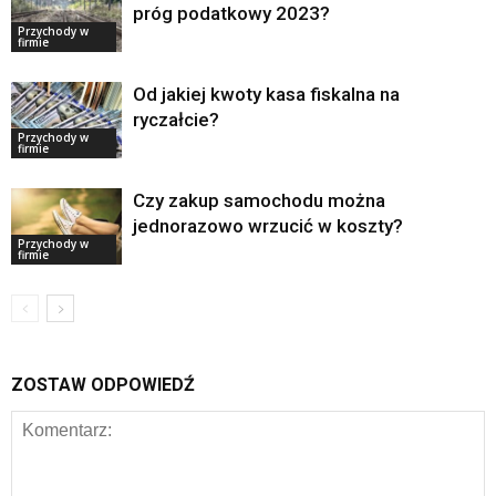
próg podatkowy 2023?
Przychody w
firmie
Od jakiej kwoty kasa fiskalna na
ryczałcie?
Przychody w
firmie
Czy zakup samochodu można
jednorazowo wrzucić w koszty?
Przychody w
firmie
ZOSTAW ODPOWIEDŹ