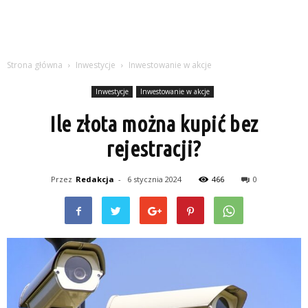
Strona główna
Inwestycje
Inwestowanie w akcje
Inwestycje
Inwestowanie w akcje
Ile złota można kupić bez
rejestracji?
Przez
Redakcja
-
6 stycznia 2024
466
0