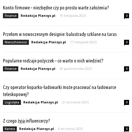
Konto firmowe – niezbędne czy po prostu warte założenia?
Redakcja Plansys.pl
-
19 listopada 2025
Finanse
0
Przełom w nowoczesnym designie: balustrady szklane na taras
Redakcja Plansys.pl
-
17 listopada 2025
Nieruchomości
0
Popularne rodzaje pożyczek – co warto o nich wiedzieć?
Redakcja Plansys.pl
-
30 października 2025
Finanse
0
Czy operator koparko-ładowarki może pracować na ładowarce
teleskopowej?
Redakcja Plansys.pl
-
21 września 2025
Logistyka
0
Z czego żyją influencerzy?
Redakcja Plansys.pl
-
8 września 2025
Kariera
0