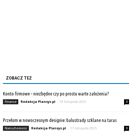
ZOBACZ TEŻ
Konto firmowe – niezbędne czy po prostu warte założenia?
Redakcja Plansys.pl
-
19 listopada 2025
Finanse
0
Przełom w nowoczesnym designie: balustrady szklane na taras
Redakcja Plansys.pl
-
17 listopada 2025
Nieruchomości
0