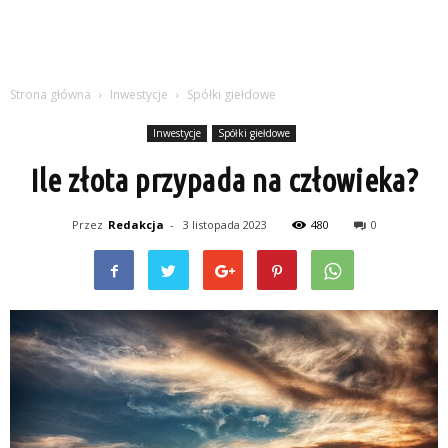
Strona główna
Inwestycje
Spółki giełdowe
Inwestycje
Spółki giełdowe
Ile złota przypada na człowieka?
Przez
Redakcja
-
3 listopada 2023
480
0