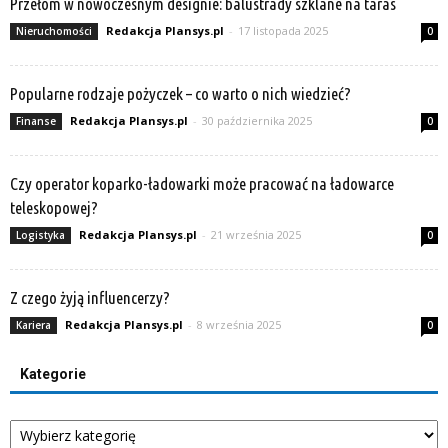
Przełom w nowoczesnym designie: balustrady szklane na taras
Redakcja Plansys.pl
-
17 listopada 2025
Nieruchomości
0
Popularne rodzaje pożyczek – co warto o nich wiedzieć?
Redakcja Plansys.pl
-
30 października 2025
Finanse
0
Czy operator koparko-ładowarki może pracować na ładowarce
teleskopowej?
Redakcja Plansys.pl
-
21 września 2025
Logistyka
0
Z czego żyją influencerzy?
Redakcja Plansys.pl
-
8 września 2025
Kariera
0
Kategorie
Kategorie