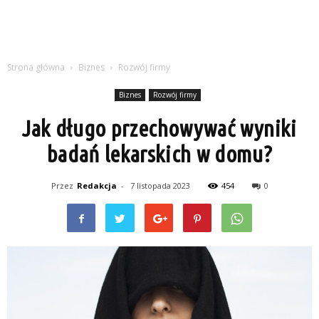
Strona główna
Biznes
Rozwój firmy
Biznes
Rozwój firmy
Jak długo przechowywać wyniki
badań lekarskich w domu?
Przez
Redakcja
-
7 listopada 2023
454
0