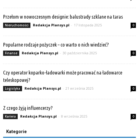
Przełom w nowoczesnym designie: balustrady szklane na taras
Redakcja Plansys.pl
-
17 listopada 2025
Nieruchomości
0
Popularne rodzaje pożyczek – co warto o nich wiedzieć?
Redakcja Plansys.pl
-
30 października 2025
Finanse
0
Czy operator koparko-ładowarki może pracować na ładowarce
teleskopowej?
Redakcja Plansys.pl
-
21 września 2025
Logistyka
0
Z czego żyją influencerzy?
Redakcja Plansys.pl
-
8 września 2025
Kariera
0
Kategorie