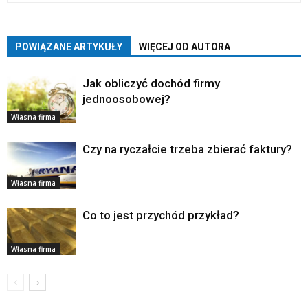
POWIĄZANE ARTYKUŁY
WIĘCEJ OD AUTORA
Jak obliczyć dochód firmy
jednoosobowej?
Własna firma
Czy na ryczałcie trzeba zbierać faktury?
Własna firma
Co to jest przychód przykład?
Własna firma