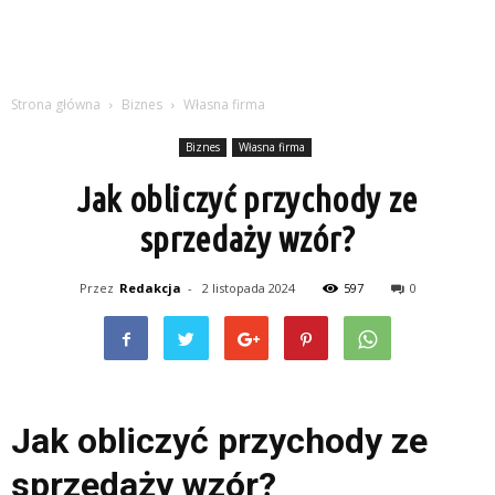
Strona główna
Biznes
Własna firma
Biznes
Własna firma
Jak obliczyć przychody ze
sprzedaży wzór?
Przez
Redakcja
-
2 listopada 2024
597
0
Jak obliczyć przychody ze
sprzedaży wzór?