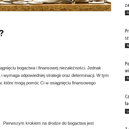
za
F
?
Pr
sz
N
Po
iągnięciu bogactwa i finansowej niezależności. Jednak
wi
 i wymaga odpowiedniej strategii oraz determinacji. W tym
F
w, które mogą pomóc Ci w osiągnięciu finansowego
Cz
ła
L
Pierwszym krokiem na drodze do bogactwa jest