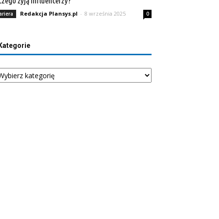
czego żyją influencerzy?
Redakcja Plansys.pl
-
8 września 2025
ariera
0
Kategorie
tegorie