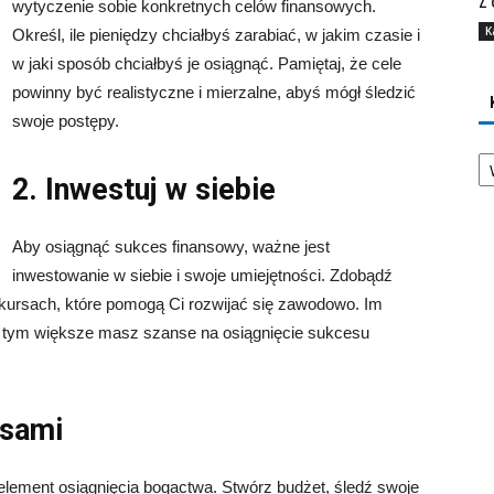
Z 
wytyczenie sobie konkretnych celów finansowych.
K
Określ, ile pieniędzy chciałbyś zarabiać, w jakim czasie i
w jaki sposób chciałbyś je osiągnąć. Pamiętaj, że cele
powinny być realistyczne i mierzalne, abyś mógł śledzić
swoje postępy.
Ka
2. Inwestuj w siebie
Aby osiągnąć sukces finansowy, ważne jest
inwestowanie w siebie i swoje umiejętności. Zdobądź
 kursach, które pomogą Ci rozwijać się zawodowo. Im
ś, tym większe masz szanse na osiągnięcie sukcesu
nsami
element osiągnięcia bogactwa. Stwórz budżet, śledź swoje