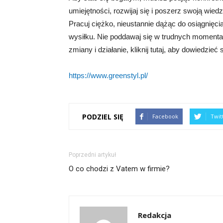
umiejętności, rozwijaj się i poszerz swoją wie
Pracuj ciężko, nieustannie dążąc do osiągnięc
wysiłku. Nie poddawaj się w trudnych momentach,
zmiany i działanie, kliknij tutaj, aby dowiedzieć 
https://www.greenstyl.pl/
PODZIEL SIĘ
Facebook
Twit
Poprzedni artykuł
O co chodzi z Vatem w firmie?
Redakcja