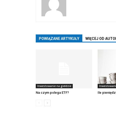
POWIĄZANE ARTYKUŁY
WIĘCEJ OD AUTO
Inwestowanie na giełdzie
Inwestowani
Na czym polega ETF?
Ile pienię