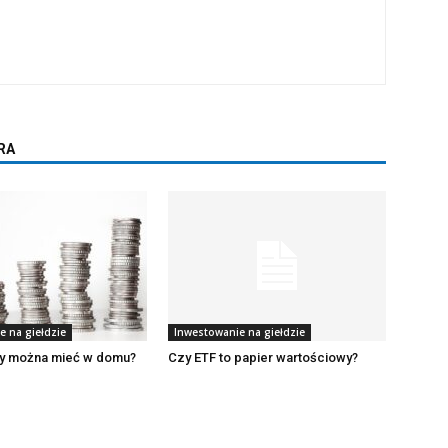
RA
e na giełdzie
Inwestowanie na giełdzie
dzy można mieć w domu?
Czy ETF to papier wartościowy?