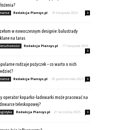
łożenia?
Redakcja Plansys.pl
-
19 listopada 2025
inanse
0
zełom w nowoczesnym designie: balustrady
klane na taras
Redakcja Plansys.pl
-
17 listopada 2025
ieruchomości
0
pularne rodzaje pożyczek – co warto o nich
edzieć?
Redakcja Plansys.pl
-
30 października 2025
inanse
0
y operator koparko-ładowarki może pracować na
dowarce teleskopowej?
Redakcja Plansys.pl
-
21 września 2025
ogistyka
0