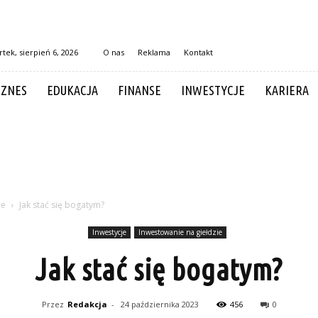
tek, sierpień 6, 2026
O nas
Reklama
Kontakt
IZNES
EDUKACJA
FINANSE
INWESTYCJE
KARIERA
ie
Jak stać się bogatym?
Inwestycje
Inwestowanie na giełdzie
Jak stać się bogatym?
Przez
Redakcja
-
24 października 2023
456
0