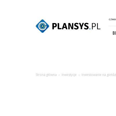
Plansys.pl
czwar
B
Strona główna
Inwestycje
Inwestowanie na giełdz