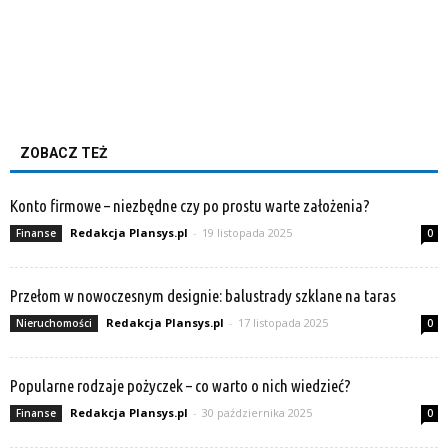
ZOBACZ TEŻ
Konto firmowe – niezbędne czy po prostu warte założenia?
Redakcja Plansys.pl
-
19 listopada 2025
Finanse
0
Przełom w nowoczesnym designie: balustrady szklane na taras
Redakcja Plansys.pl
-
17 listopada 2025
Nieruchomości
0
Popularne rodzaje pożyczek – co warto o nich wiedzieć?
Redakcja Plansys.pl
-
30 października 2025
Finanse
0