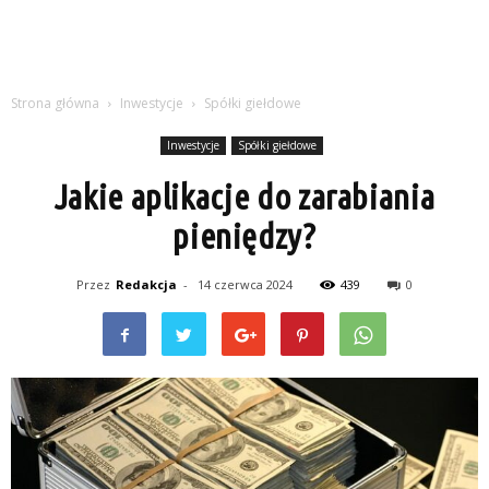
Strona główna
Inwestycje
Spółki giełdowe
Inwestycje
Spółki giełdowe
Jakie aplikacje do zarabiania
pieniędzy?
Przez
Redakcja
-
14 czerwca 2024
439
0