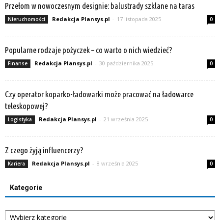
Przełom w nowoczesnym designie: balustrady szklane na taras
Redakcja Plansys.pl
-
17 listopada 2025
Nieruchomości
0
Popularne rodzaje pożyczek – co warto o nich wiedzieć?
Redakcja Plansys.pl
-
30 października 2025
Finanse
0
Czy operator koparko-ładowarki może pracować na ładowarce
teleskopowej?
Redakcja Plansys.pl
-
21 września 2025
Logistyka
0
Z czego żyją influencerzy?
Redakcja Plansys.pl
-
8 września 2025
Kariera
0
Kategorie
Kategorie