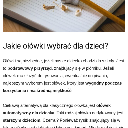
Jakie ołówki wybrać dla dzieci?
Ołówki są niezbędne, jeżeli nasze dziecko chodzi do szkoły. Jest
to
podstawowy przyrząd
, znajdujący się w piórniku. Jeżeli
ołówek ma służyć do rysowania, ewentualnie do pisania,
najlepszym wyborem jest ołówek, który jest
wygodny podczas
korzystania i ma średnią miękkość
.
Ciekawą alternatywą dla klasycznego ołówka jest
ołówek
automatyczny dla dziecka
. Taki rodzaj ołówka dedykowany jest
starszym dzieciom
. Czemu? Ponieważ rysik znajdujący się w
takim ołówku jest delikatny i łatwo go złamać. Młodsze dzieci, nie