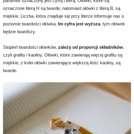
parametr oznaczony jest cyfrą i literą. Ołówki, które są
oznaczone literą H są twarde, natomiast ołówki z literą B, są
miękkie. Liczba, która znajduje się przy literze informuje nas o
poziomie twardości ołówka.
Im cyfra jest wyższa
, tym ołówek
będzie twardszy.
Stopień twardości ołówków,
zależy od proporcji składników
,
czyli grafitu i kaoliny. Ołówki, które zawierają więcej grafitu są
miękkie, z kolei ołówki zawierające większą ilość kaoliny, są
twarde.