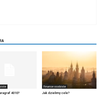
RA
biste
Finanse osobiste
paragraf 4010?
Jak dzielimy cele?