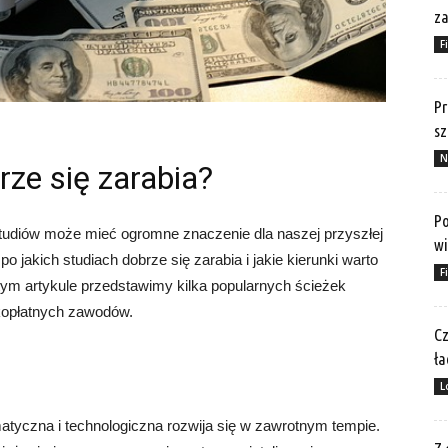
za
F
Pr
sz
N
rze się zarabia?
Po
tudiów może mieć ogromne znaczenie dla naszej przyszłej
wi
o jakich studiach dobrze się zarabia i jakie kierunki warto
F
ym artykule przedstawimy kilka popularnych ścieżek
kopłatnych zawodów.
Cz
ła
L
atyczna i technologiczna rozwija się w zawrotnym tempie.