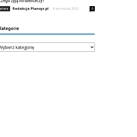
czego żyją influencerzy?
Redakcja Plansys.pl
-
8 września 2025
ariera
0
Kategorie
tegorie