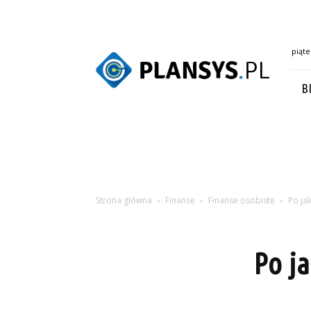
Plansys.pl
piąte
B
Strona główna
Finanse
Finanse osobiste
Po ja
Po ja