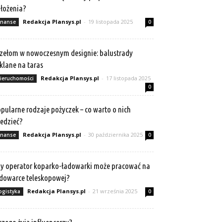
łożenia?
Redakcja Plansys.pl
-
19 listopada 2025
inanse
0
zełom w nowoczesnym designie: balustrady
klane na taras
Redakcja Plansys.pl
-
17 listopada 2025
ieruchomości
0
pularne rodzaje pożyczek – co warto o nich
edzieć?
Redakcja Plansys.pl
-
30 października 2025
inanse
0
y operator koparko-ładowarki może pracować na
dowarce teleskopowej?
Redakcja Plansys.pl
-
21 września 2025
ogistyka
0