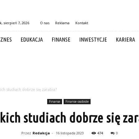
k, sierpień 7, 2026
O nas
Reklama
Kontakt
IZNES
EDUKACJA
FINANSE
INWESTYCJE
KARIERA
kich studiach dobrze się zarabia?
Finanse
Finanse osobiste
kich studiach dobrze się za
Przez
Redakcja
-
16 listopada 2023
474
0