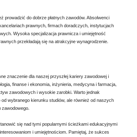
ież prowadzić do dobrze płatnych zawodów. Absolwenci
 kancelariach prawnych, firmach doradczych, instytucjach
ych. Wysoka specjalizacja prawnicza i umiejętność
wnych przekładają się na atrakcyjne wynagrodzenie.
 znaczenie dla naszej przyszłej kariery zawodowej i
logia, finanse i ekonomia, inżynieria, medycyna i farmacja,
pektyw zawodowych i wysokie zarobki. Warto jednak
o od wybranego kierunku studiów, ale również od naszych
ju zawodowego.
astanowić się nad tymi popularnymi ścieżkami edukacyjnymi
ainteresowaniom i umiejętnościom. Pamiętaj, że sukces