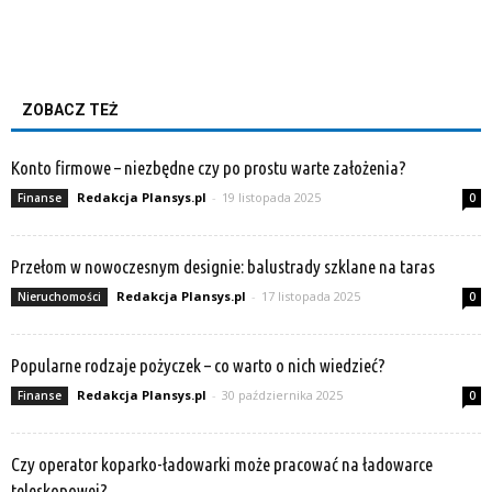
ZOBACZ TEŻ
Konto firmowe – niezbędne czy po prostu warte założenia?
Redakcja Plansys.pl
-
19 listopada 2025
Finanse
0
Przełom w nowoczesnym designie: balustrady szklane na taras
Redakcja Plansys.pl
-
17 listopada 2025
Nieruchomości
0
Popularne rodzaje pożyczek – co warto o nich wiedzieć?
Redakcja Plansys.pl
-
30 października 2025
Finanse
0
Czy operator koparko-ładowarki może pracować na ładowarce
teleskopowej?