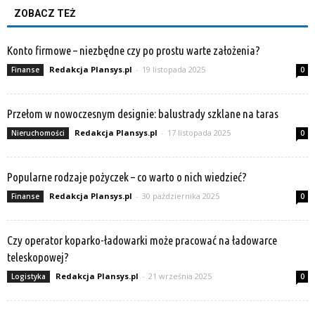
ZOBACZ TEŻ
Konto firmowe – niezbędne czy po prostu warte założenia?
Redakcja Plansys.pl
-
19 listopada 2025
Finanse
0
Przełom w nowoczesnym designie: balustrady szklane na taras
Redakcja Plansys.pl
-
17 listopada 2025
Nieruchomości
0
Popularne rodzaje pożyczek – co warto o nich wiedzieć?
Redakcja Plansys.pl
-
30 października 2025
Finanse
0
Czy operator koparko-ładowarki może pracować na ładowarce
teleskopowej?
Redakcja Plansys.pl
-
21 września 2025
Logistyka
0