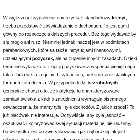
W większości wypadków, aby uzyskać standardowy
kredyt,
trzeba przedstawić zaświadczenie o dochodach. To jest punkt
główny do rozpoczęcia dalszych procedur. Bez tego wydawać by
się mogło ani rusz. Niemniej jednak inaczej jest w podmiotach
parabankowych, które są także instytucjami finansowymi,
udzielającymi
pożyczek,
ale na zupełnie innych zasadach. Dzięki
temu nie wyklucza to z opcji pozyskiwania wsparcia pieniężnego
także ludzi w szczególnych sytuacjach, niekoniecznie stabilnych
formach zatrudnienia. W przypadku ludzi
bezrobotnych
generalnie chodzi o to, że instytucje tu charakteryzowane
zamiast świstka z kadr o zatrudnieniu wymagają pisemnego
oświadczenia, że mamy tyle i tyle dochodów. Z jakich źródeł? To
już placówek nie interesuje. Oczywiście, aby była jasność –
oszukiwać i koloryzować swej sytuacji materialnej nie radzimy,
bo wszystko jest do zweryfikowania i jak najbardziej tak jest
robione, tylko że brak zaświadczeń oczekiwanych do