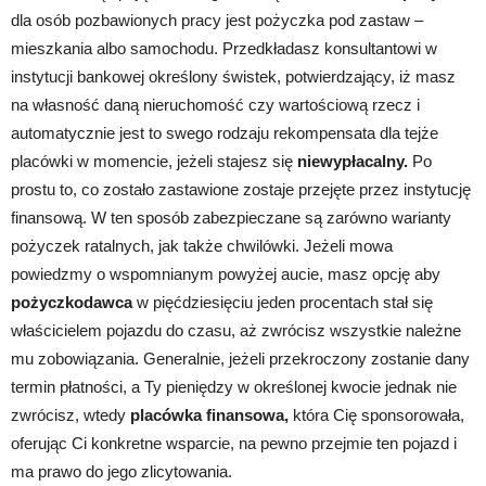
dla osób pozbawionych pracy jest pożyczka pod zastaw –
mieszkania albo samochodu. Przedkładasz konsultantowi w
instytucji bankowej określony świstek, potwierdzający, iż masz
na własność daną nieruchomość czy wartościową rzecz i
automatycznie jest to swego rodzaju rekompensata dla tejże
placówki w momencie, jeżeli stajesz się
niewypłacalny.
Po
prostu to, co zostało zastawione zostaje przejęte przez instytucję
finansową. W ten sposób zabezpieczane są zarówno warianty
pożyczek ratalnych, jak także chwilówki. Jeżeli mowa
powiedzmy o wspomnianym powyżej aucie, masz opcję aby
pożyczkodawca
w pięćdziesięciu jeden procentach stał się
właścicielem pojazdu do czasu, aż zwrócisz wszystkie należne
mu zobowiązania. Generalnie, jeżeli przekroczony zostanie dany
termin płatności, a Ty pieniędzy w określonej kwocie jednak nie
zwrócisz, wtedy
placówka finansowa,
która Cię sponsorowała,
oferując Ci konkretne wsparcie, na pewno przejmie ten pojazd i
ma prawo do jego zlicytowania.