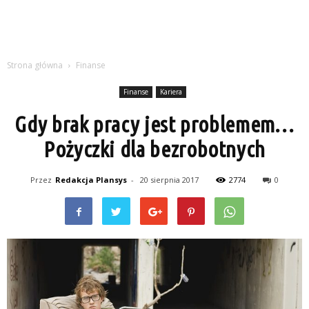
Strona główna
Finanse
Finanse
Kariera
Gdy brak pracy jest problemem…
Pożyczki dla bezrobotnych
Przez
Redakcja Plansys
-
20 sierpnia 2017
2774
0